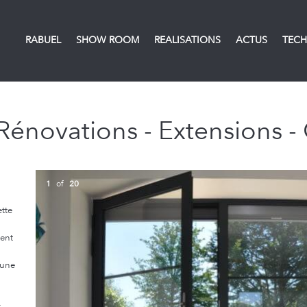
RABUEL
SHOW ROOM
REALISATIONS
ACTUS
TECH
 Rénovations - Extensions -
1
of
20
ette
ment
 une
r