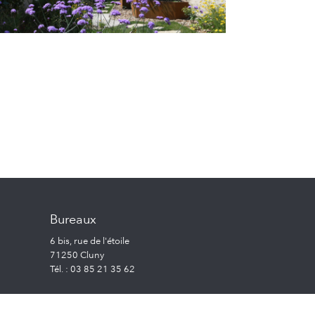
Bureaux
6 bis, rue de l'étoile
71250 Cluny
Tél. : 03 85 21 35 62