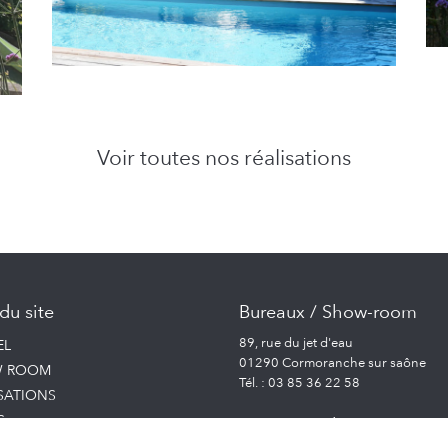
Voir toutes nos réalisations
du site
Bureaux / Show-room
89, rue du jet d'eau
EL
01290 Cormoranche sur saône
 ROOM
Tél. : 03 85 36 22 58
SATIONS
S
Bureaux / Show-room
NIQUES