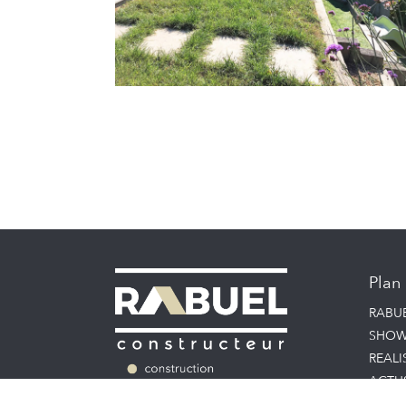
Plan 
RABU
SHOW
REALI
ACTU
TECH