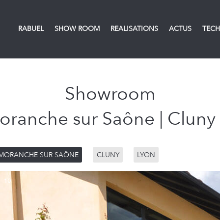
RABUEL
SHOW ROOM
REALISATIONS
ACTUS
TECH
Showroom
ranche sur Saône | Cluny 
MORANCHE SUR SAÔNE
CLUNY
LYON
f
10