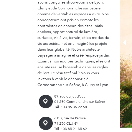
avons conçu les show-rooms de Lyon,
Cluny et de Cormoranche sur Saône,
comme de véritables espaces à vivre. Nos
concepteurs ont pris en compte les
contraintes de chacun des sites –bâtis
anciens, apport naturel de lumière,
surfaces, vis-à-vis, terrain, et les modes de
vie associés…- et ont imaginé les projets
dans leur globalité. Notre architecte
paysager a imaginé et créé l’espace jardin.
Quant à nos équipes techniques, elles ont
ensuite réalisé l’ensemble dans les règles
de l’art. Le résultat final ? Nous vous
invitons à venir le découvrir, à
Cormoranche sur Saône, à Cluny et Lyon...
89, rue du jet d’eau
01 290 Cormoranche sur Saône
Tél. : 03 85 36 22 58
6 bis, rue de l’étoile
71 250 CLUNY
Tél. : 03 85 21 35 62