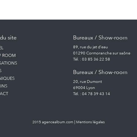
du site
Bureaux / Show-room
89, rue du jet d'eau
EL
01290 Cormoranche sur saône
 ROOM
Tél. : 03 85 36 22 58
SATIONS
S
Bureaux / Show-room
NIQUES
20, rue Dumont
INS
69004 Lyon
ACT
Tél. : 04 78 39 43 14
2015 agencealbum.com
|
Mentions légales